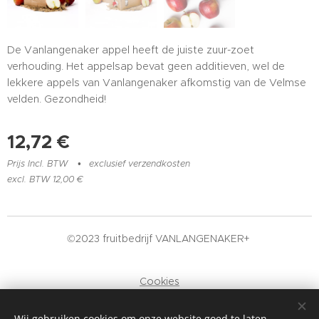
De Vanlangenaker appel heeft de juiste zuur-zoet
verhouding. Het appelsap bevat geen additieven, wel de
lekkere appels van Vanlangenaker afkomstig van de Velmse
velden. Gezondheid!
12,72
€
Prijs Incl. BTW
exclusief verzendkosten
excl. BTW 12,00 €
©2023 fruitbedrijf VANLANGENAKER+
Cookies
Talen
Wij gebruiken cookies om onze website goed te laten